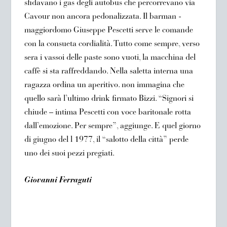
sfidavano i gas degli autobus che percorrevano via
Cavour non ancora pedonalizzata. Il barman -
maggiordomo Giuseppe Pescetti serve le comande
con la consueta cordialità. Tutto come sempre, verso
sera i vassoi delle paste sono vuoti, la macchina del
caffè si sta raffreddando. Nella saletta interna una
ragazza ordina un aperitivo. non immagina che
quello sarà l’ultimo drink firmato Bizzi. “Signori si
chiude – intima Pescetti con voce baritonale rotta
dall’emozione. Per sempre”, aggiunge. E quel giorno
di giugno del l 1977, il “salotto della città” perde
uno dei suoi pezzi pregiati.
Giovanni Ferraguti