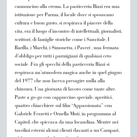
cannoncino alla crema. La pasticceria Bizzi era una
istituzione per Parma, il locale dove si sposavano
cultura e buon gusto, si respirava il piacere della
vita, era il luogo d’incontro di intellettuali, giornalisti,
scrittori, di famiglie storiche come i Sanvitale, I
Barilla, i Marchi, i Simonetta, i Paveri , una fermata
d’obbligo per tutti i parmigiani di qualsiasi ceto
sociale .Fra gli specchi della pasticceria Bizzi si
respirava un’atmosfera magica anche in quel giugno
del 1977 che non faceva presagire nulla alla
chiusura. Una giornata di lavoro come tante altre.
Paste a go-go con cappuccino speciale. aperitivi,
quattro chiacchiere sul film “Appassionata” con
Gabriele Ferzetti e Ornella Muti, in programma al
Capitol, che spiccava da una locandina. Mentre nei
tavolini esterni alcuni clienti davanti a un Campari,