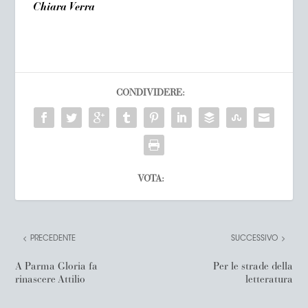
Chiara Verra
CONDIVIDERE:
VOTA:
PRECEDENTE
SUCCESSIVO
A Parma Gloria fa
Per le strade della
rinascere Attilio
letteratura