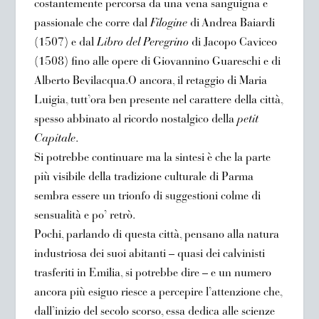
costantemente percorsa da una vena sanguigna e
passionale che corre dal
Filogine
di Andrea Baiardi
(1507) e dal
Libro del Peregrino
di Jacopo Caviceo
(1508) fino alle opere di Giovannino Guareschi e di
Alberto Bevilacqua.O ancora, il retaggio di Maria
Luigia, tutt’ora ben presente nel carattere della città,
spesso abbinato al ricordo nostalgico della
petit
Capitale
.
Si potrebbe continuare ma la sintesi è che la parte
più visibile della tradizione culturale di Parma
sembra essere un trionfo di suggestioni colme di
sensualità e po’ retrò.
Pochi, parlando di questa città, pensano alla natura
industriosa dei suoi abitanti – quasi dei calvinisti
trasferiti in Emilia, si potrebbe dire – e un numero
ancora più esiguo riesce a percepire l’attenzione che,
dall’inizio del secolo scorso, essa dedica alle scienze