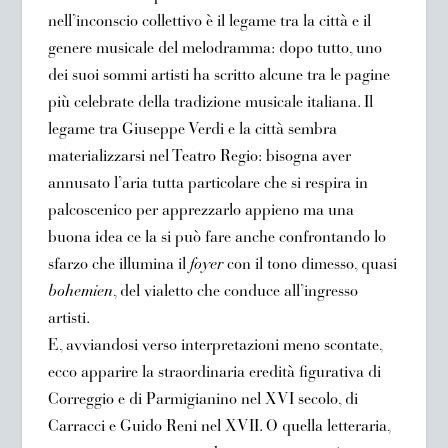
nell’inconscio collettivo è il legame tra la città e il
genere musicale del melodramma: dopo tutto, uno
dei suoi sommi artisti ha scritto alcune tra le pagine
più celebrate della tradizione musicale italiana. Il
legame tra Giuseppe Verdi e la città sembra
materializzarsi nel Teatro Regio: bisogna aver
annusato l’aria tutta particolare che si respira in
palcoscenico per apprezzarlo appieno ma una
buona idea ce la si può fare anche confrontando lo
sfarzo che illumina il
foyer
con il tono dimesso, quasi
bohemien
, del vialetto che conduce all’ingresso
artisti.
E, avviandosi verso interpretazioni meno scontate,
ecco apparire la straordinaria eredità figurativa di
Correggio e di Parmigianino nel XVI secolo, di
Carracci e Guido Reni nel XVII. O quella letteraria,