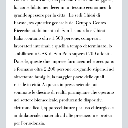
Glaxo-SmithKline, solo per citare le realtà maggiori,
ha consolidato nei decenni un tessuto economico di
grande spessore per la città. Le sedi Chiesi di
Parma, tra quartier generale del Gruppo, Centro
Ricerche, stabilimento di San Leonardo e Chiesi
Italia, contano oltre 1.500 persone, compresi i
lavoratori interinali e quelli a tempo determinato; lo
stabilimento GSK di San Polo supera i 700 addetti.
Da sole, queste due imprese farmaceutiche occupano
e formano oltre 2.200 persone, erogando stipendi ad
altrettante famiglie, la maggior parte delle quali
risiede in città. A queste imprese aziende poi
sommate le diecine di realtà parmigiane che operano
nel settore biomedicale, producendo dispositivi
elettromedicali, apparecchiature per uso chirurgico e
ambulatoriale, materiali ad alte prestazioni e protesi
per l’ortodonzia.