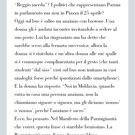
“Reggio merda”? I politici che rappresentano Parma
in parlamento ma non in Piazza il 25 aprile?
Oggi sul bus è salito un anziano con bastone. Una
donna gli è andata incontro invitandolo a sedere al
suo posto. Lui ha ringraziato ma ha detto che
sarebbe sceso alla fermata successiva, allora la
donna si è risieduta e un’altra donna alle sue spalle
si è comunque complimentata per il gesto (che tanti
studenti “dal sàss” visti sul bus non imitano in casi
analoghi, forse perché ipnotizzati dallo smartphone).
E la donna ha risposto: “Noi in Moldavia, quando
entra in casa una persona anziana, non la
chiamiamo signore o signora, ma gli diciamo ‘nonno’
o ‘nonna’, perché l’anziano è sacro”.
Ecco, ho pensato. Nel Manifesto della Parmigianità
che vorrei, questa frase ci starebbe benissimo. La