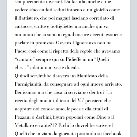
semplicemente diverse). Dà fastidio anche a me
vedere sfaccendati seduti intorno a un gioiello come
il Battistero, che poi magari lasciano corredato di
cartacce, scritte e bottigliette: ma anche qui va
annotato che ci sono in egual misure accenti esotici e
parlate in pramzàn. Ovvero, l’ignoranza non ha
Paese, così come il rispetto delle regole che avevamo
“cantato” sempre qui su Pidieffe in un “Quelli
che…” adattato in veste ducale.
Quindi servirebbe davvero un Manifesto della
Parmigianità, da consegnare ad ogni nuovo arrivato.
Benissimo: ma che cosa ci scriviamo dentro? La
ricetta degli anolini, il testo del Va’ pensiero che
neppure noi conosciamo, le poesie dialettali di
Pezzani o Zerbini, figure popolari come Dino o il
Metallaro errante??? E chi lo dovrebbe scrivere?
Quelli che iniziano la giornata postando su facebook