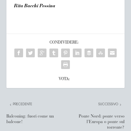
Rita Bacchi Pessina
CONDIVIDERE:
VOTA:
PRECEDENTE
SUCCESSIVO
Balconing: fuori come un
Ponte Nord: ponte verso
balcone!
l’Europa o ponte sul
torrente?