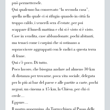
può permettersele.
Qui qualcuno ha conservato “la seconda casa”,
quella nella quale ci si rifugia quando in città fa
troppo caldo, i venerdì sera d’estate, per poi
scappare il lunedì mattina e chi si è visto si è visto.
Case in vendita, case abbandonate, pochi abitanti,
ma tenaci come i carpini che si ostinano a
sopravvivere aggrappati con le radici a questa terra
di frane.
Qui c’è poco. Di tutto.
Poco lavoro, che bisogna andare ad almeno 30 km
di distanza per trovarne, poca vita sociale, delegata
per lo più ai bar del paese e alle partite a carte, pochi
negozi, un cinema a 15 km, la Chiesa, per chi ci
crede…
Eppure…
Il nostro appennino, da Torrecchiara al Passo delle