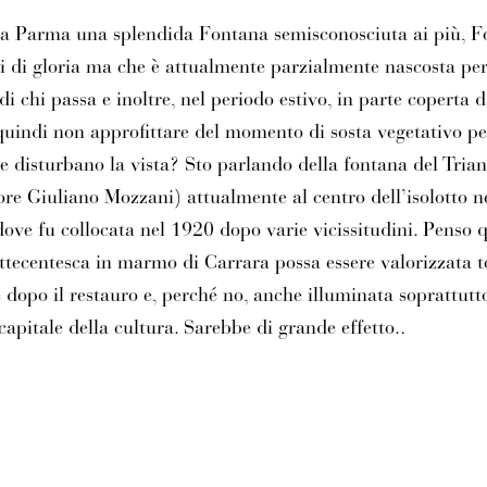
a Parma una splendida Fontana semisconosciuta ai più, 
 di gloria ma che è attualmente parzialmente nascosta per
di chi passa e inoltre, nel periodo estivo, in parte coperta 
uindi non approfittare del momento di sosta vegetativo per
ne disturbano la vista? Sto parlando della fontana del Trian
tore Giuliano Mozzani) attualmente al centro dell’isolotto n
ove fu collocata nel 1920 dopo varie vicissitudini. Penso 
ttecentesca in marmo di Carrara possa essere valorizzata t
 dopo il restauro e, perché no, anche illuminata soprattutt
pitale della cultura. Sarebbe di grande effetto.
.