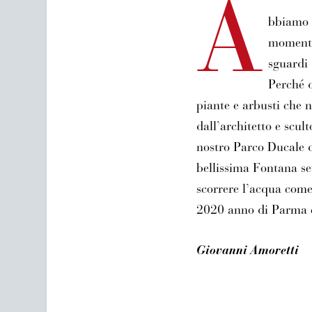
A
bbiamo 
momenti
sguardi 
Perché q
piante e arbusti che 
dall’architetto e scul
nostro Parco Ducale d
bellissima Fontana se
scorrere l’acqua come
2020 anno di Parma ca
Giovanni Amoretti