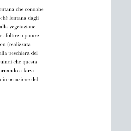
Fontana che conobbe
ché lontana dagli
dalla vegetazione.
 sfoltire o potare
on (realizzata
ella peschiera del
quindi che questa
ornando a farvi
o in occasione del